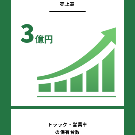
売上高
3
億円
トラック・営業車
の保有台数