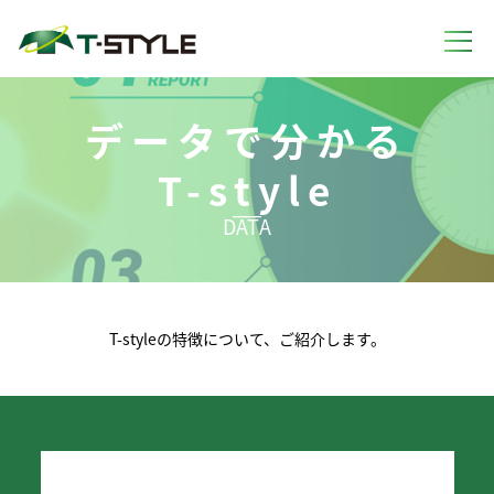
データで分かる
T-style
―
DATA
T-styleの特徴について、ご紹介します。